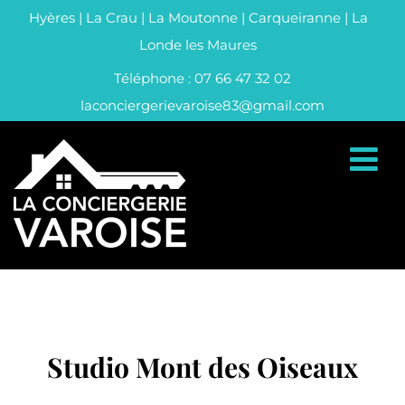
Hyères | La Crau | La Moutonne | Carqueiranne | La
Londe les Maures
Téléphone : 07 66 47 32 02
laconciergerievaroise83@gmail.com
Studio Mont des Oiseaux