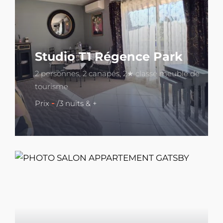
Studio T1 Régence Park
2 personnes, 2 canapés, 2★ classé meublé de
tourisme
-
Prix
/3 nuits & +