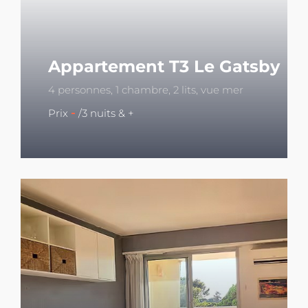
Appartement T3 Le Gatsby
4 personnes, 1 chambre, 2 lits, vue mer
-
Prix
/3 nuits & +