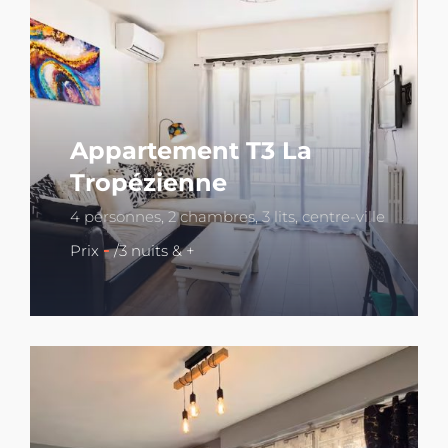
Appartement T3 La
Tropézienne
4 personnes, 2 chambres, 3 lits, centre-ville
-
Prix
/3 nuits & +