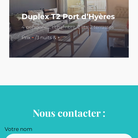
Duplex T2 Port d’Hyères
4 personnes, 1 chambre, 2 lits, 2 terrasses
-
Prix
/3 nuits & +
Nous contacter :
Votre nom